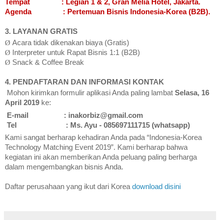
Tempat
: Legian 1 & 2, Gran Melia Hotel, Jakarta.
Agenda
: Pertemuan Bisnis Indonesia-Korea (B2B).
3. LAYANAN GRATIS
Ø
Acara tidak dikenakan biaya (Gratis)
Ø
Interpreter untuk Rapat Bisnis 1:1 (B2B)
Ø
Snack & Coffee Break
4. PENDAFTARAN DAN INFORMASI KONTAK
Mohon kirimkan formulir aplikasi Anda paling lambat
Selasa, 16
April 2019
ke:
E-mail
: inakorbiz@gmail.com
Tel
: Ms. Ayu - 085697111715 (whatsapp)
Kami sangat berharap kehadiran Anda pada “Indonesia-Korea
Technology Matching Event 2019”. Kami berharap bahwa
kegiatan ini akan memberikan Anda peluang paling berharga
dalam mengembangkan bisnis Anda.
Daftar perusahaan yang ikut dari Korea
download disini