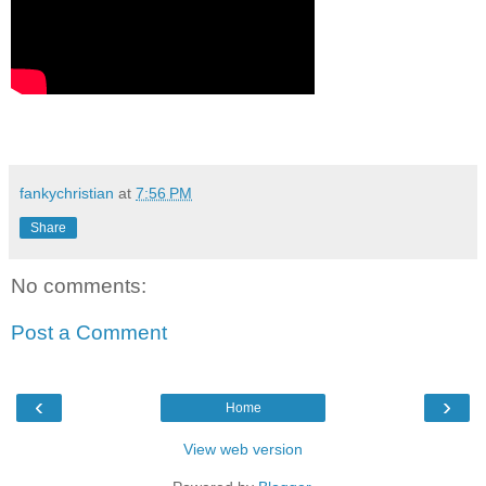
fankychristian
at
7:56 PM
Share
No comments:
Post a Comment
‹
›
Home
View web version