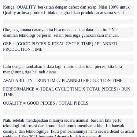
Ketiga, QUALITY, berkaitan dengan defect dan scrap. Nilai 100% untuk
Quality artinya produksi tidak menghasilkan produk cacat sama sekali.
Oke, bagaimana caranya kita bisa mendapatkan data-data itu ? Nah
disinilah teknologi berperan, selain bisa juga gunakan cara manual.
OEE = (GOOD PIECES X IDEAL CYCLE TIME) / PLANNED
PRODUCTION TIME
Lalu dengan tambahan 2 data lagi, runtime dan total pieces, kita bisa
menghitung tiga hal tadi diatas.
AVAILABILITY = RUN TIME / PLANNED PRODUCTION TIME
PERFORMANCE = (IDEAL CYCLE TIME X TOTAL PIECES) / RUN
TIME
QUALITY = GOOD PIECES / TOTAL PIECES
Nah, setelah mendapatkan nilainya secara manual, barulah kita perlu
teknologi informasi dan komunikasi untuk membantu kita. Itu banyak
caranya, dan teknologinya. Ikuti pembahasannya nanti secara detail di acara
webinar 4 Feb 2021 bersama Advantech, daftar segera di