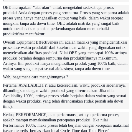
OEE merupakan “alat ukur” untuk mengetahui sedekat apa proses
produksi Anda dengan proses yang sempurna. Proses yang sempurna adalah
proses yang hanya menghasilkan output yang baik, dalam waktu secepat
mungkin, tanpa ada down time. OEE adalah matriks yang sangat baik
untuk mendapatkan patokan perkembangan dalam memperbaiki
produktifitas manufaktur.
Overall Equipment Effectiveness ini adalah matriks yang mengidentifikasi
presentase waktu produktif dari keseluruhan waktu yang digunakan untuk
menyelesaikan aktifitas produksi. Nilai OEE yang mencapai 100% artinya
produksi berjalan dengan sempurna dan produktifitasnya maksimum.
Artinya, lini produksi hanya menghasilkan produk yang 100% baik, dalam
waktu yang sangat cepat sesuai alokasinya, tanpa ada down time.
Wah, bagaimana cara menghitungnya ?
Pertama, AVAILABILITY, atau ketersediaan. waktu produksi sebenarnya,
dibandingkan dengan waktu produksi yang direncanakan. Jika nilai
Availability 100%, artinya proses selalu berjalan dalam waktu yang sesuai
dengan waktu produksi yang telah direncanakan (tidak pernah ada down
time).
Kedua, PERFORMANCE, atau performansi, artinya performa proses,
apakah mampu memaksimalkan percepatan produksi. Jika nilai
Performance 100%, maka proses telah berjalan dengan kecepatan maksimal
(secara teoretis, berdasarkan Ideal Cycle Time dan Total Pieces).