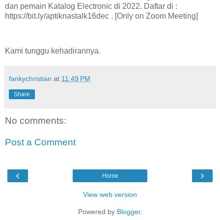
dan pemain Katalog Electronic di 2022. Daftar di :
https://bit.ly/aptiknastalk16dec . [Only on Zoom Meeting]
Kami tunggu kehadirannya.
fankychristian
at
11:49 PM
Share
No comments:
Post a Comment
‹
›
Home
View web version
Powered by
Blogger
.