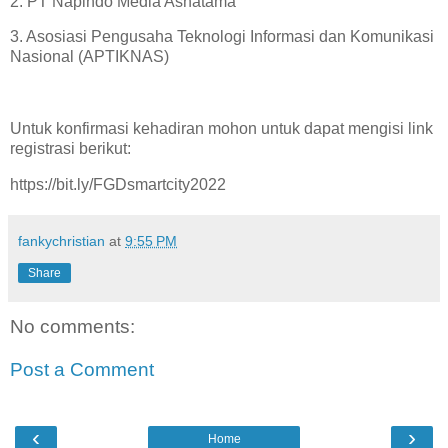
2. PT Napindo Media Ashatama
3. Asosiasi Pengusaha Teknologi Informasi dan Komunikasi
Nasional (APTIKNAS)
Untuk konfirmasi kehadiran mohon untuk dapat mengisi link
registrasi berikut:
https://bit.ly/FGDsmartcity2022
fankychristian
at
9:55 PM
Share
No comments:
Post a Comment
‹
›
Home