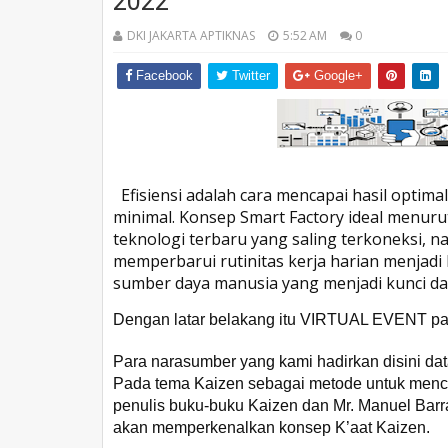
2022
DKI JAKARTA APTIKNAS
5:52 AM
0
Facebook
Twitter
Google+
Efisiensi adalah cara mencapai hasil opt
minimal. Konsep Smart Factory ideal menu
teknologi terbaru yang saling terkoneksi,
memperbarui rutinitas kerja harian menjadi 
sumber daya manusia yang menjadi kunci dar
Dengan latar belakang itu VIRTUAL EVENT pad
Para narasumber yang kami hadirkan disini data
Pada tema Kaizen sebagai metode untuk menca
penulis buku-buku Kaizen dan Mr. Manuel Bar
akan memperkenalkan konsep K’aat Kaizen.