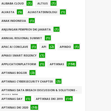
(1)
(1)
ALIBABA CLOUD
ALTIUS
(5)
(1)
ALVASTA
ALVASTATEKNOLOGI
(1)
ANAK INDONESIA
(1)
ANJUNGAN PEMPROV DKI JAKARTA
(1)
ANNUAL REGIONAL SUMMIT
(1)
(2)
(1)
APAC AI CONCLAVE
API
APINDO
(1)
APKASI SMART REGENCY
(1)
(158)
APPLICATIONPLATFORM
APTIKNAS
(3)
APTIKNAS BOGOR
(5)
APTIKNAS CYBERSECURITY CHAPTER
APTIKNAS DATA BREACH DISCUSSION & SOLUTIONS -
02 JULI 2020
(1)
(14)
APTIKNAS DAY
APTIKNAS DKI 2019
(1)
(10)
APTIKNAS DKI 2020