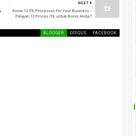
NEXT
y
Know 13 ITIL Processes For Your Business –
Pelajari 13 Proses ITIL untuk Bisnis Anda.?
BLOGGER
DISQUS
FACEBOOK