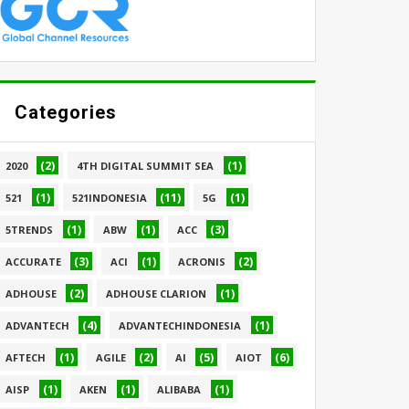
Categories
(2)
(1)
2020
4TH DIGITAL SUMMIT SEA
(1)
(11)
(1)
521
521INDONESIA
5G
(1)
(1)
(3)
5TRENDS
ABW
ACC
(3)
(1)
(2)
ACCURATE
ACI
ACRONIS
(2)
(1)
ADHOUSE
ADHOUSE CLARION
(4)
(1)
ADVANTECH
ADVANTECHINDONESIA
(1)
(2)
(5)
(6)
AFTECH
AGILE
AI
AIOT
(1)
(1)
(1)
AISP
AKEN
ALIBABA