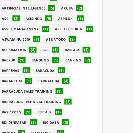
(5)
(2)
ARTIFICIAL INTELLIGENCE
ARUBA
(2)
(9)
(1)
ASCI
ASISINDO
ASPILUKI
(1)
(1)
ASSET MANAGEMENT
ASSETEXPLORER
(1)
(2)
ASWAJA NU 2019
ATURTOKO
(3)
(1)
(1)
AUTOMATION
B2B
B2BTALK
(1)
(1)
(2)
BACKUP
BANDUNG
BANKING
(1)
(1)
BAPPENAS
BARACUDA
(1)
(4)
BARANTUM
BARRACUDA
(1)
BARRACUDA SALES TRAINING
(1)
BARRACUDA TECHNICAL TRAINING
(1)
(1)
BASICPRTG
BBITALK
(1)
(2)
BDI DENPASAR
BIG DATA
(4)
(7)
BISKOM
BITDEFENDER