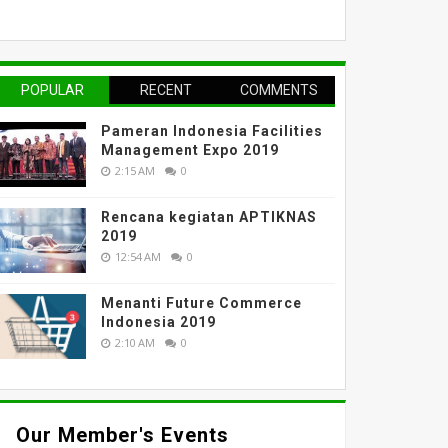
POPULAR
RECENT
COMMENTS
Pameran Indonesia Facilities
Management Expo 2019
2:15 AM
0
Rencana kegiatan APTIKNAS
2019
12:54 AM
0
Menanti Future Commerce
Indonesia 2019
2:10 AM
0
Our Member's Events