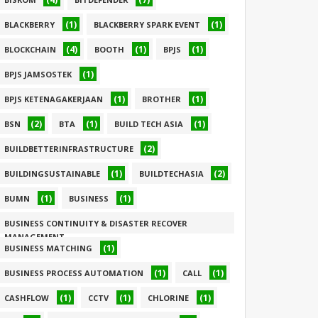
(1)
(1)
BLACKBERRY
BLACKBERRY SPARK EVENT
(4)
(1)
(1)
BLOCKCHAIN
BOOTH
BPJS
(1)
BPJS JAMSOSTEK
(1)
(1)
BPJS KETENAGAKERJAAN
BROTHER
(2)
(1)
(1)
BSN
BTA
BUILD TECH ASIA
(2)
BUILDBETTERINFRASTRUCTURE
(1)
(2)
BUILDINGSUSTAINABLE
BUILDTECHASIA
(1)
(1)
BUMN
BUSINESS
BUSINESS CONTINUITY & DISASTER RECOVER
MANAGEMENT
(1)
BUSINESS MATCHING
(1)
(1)
(1)
BUSINESS PROCESS AUTOMATION
CALL
(1)
(1)
(1)
CASHFLOW
CCTV
CHLORINE