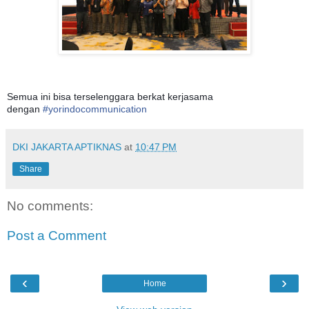
Semua ini bisa terselenggara berkat kerjasama
dengan
#
yorindocommunication
DKI JAKARTA APTIKNAS
at
10:47 PM
Share
No comments:
Post a Comment
‹
›
Home