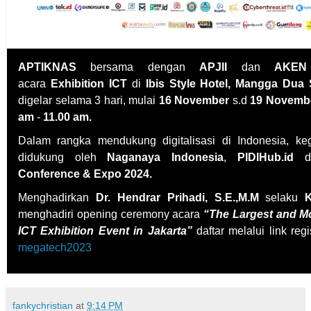
APTIKNAS
bersama dengan
APJII
dan
AKEN
acara
Exhibition ICT
di
Ibis Style Hotel, Mangga Dua
digelar selama 3 hari, mulai
16 November
s.d
19 Novemb
am
-
11.00 am.
Dalam rangka mendukung digitalisasi di Indonesia, kegi
didukung oleh
Naganaya Indonesia
,
PIDIHub.id
d
Conference & Expo 2024.
Menghadirkan
Dr. Hendrar Prihadi, S.E.,M.M
selaku
menghadiri opening ceremony acara
“The Largest and M
ICT Exhibition Event in Jakarta”
daftar melalui link regi
megatech2023
fankychristian
at
9:14 PM